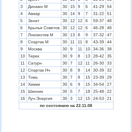
3
Динамо М
30
15
9
6
41-29
54
4
Амкар
30
14
9
7
31-22
51
5
Зенит
30
12
12
6
59-37
48
6
Крылья Советов
30
12
12
6
46-28
48
7
Локомотив М
30
13
8
9
37-32
47
8
Спартак М
30
11
11
8
43-39
44
9
Москва
30
9
11
10
34-36
38
10
Терек
30
9
8
13
28-42
35
11
Сатурн
30
7
12
11
26-30
33
12
Спартак Нч
30
8
8
14
30-39
32
13
Томь
30
7
8
15
23-39
29
14
Химки
30
6
9
15
34-54
27
15
Шинник
30
5
7
18
25-48
22
16
Луч-Энергия
30
3
12
15
24-53
21
по состоянию на 22.11.08