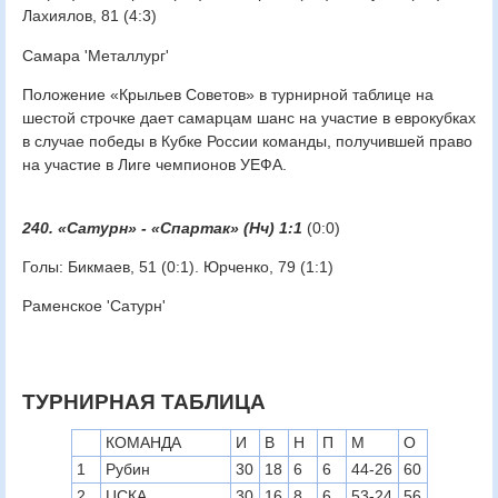
Лахиялов, 81 (4:3)
Самара 'Металлург'
Положение «Крыльев Советов» в турнирной таблице на
шестой строчке дает самарцам шанс на участие в еврокубках
в случае победы в Кубке России команды, получившей право
на участие в Лиге чемпионов УЕФА.
240. «Сатурн» - «Спартак» (Нч) 1:1
(0:0)
Голы: Бикмаев, 51 (0:1). Юрченко, 79 (1:1)
Раменское 'Сатурн'
ТУРНИРНАЯ ТАБЛИЦА
КОМАНДА
И
В
Н
П
М
О
1
Рубин
30
18
6
6
44-26
60
2
ЦСКА
30
16
8
6
53-24
56