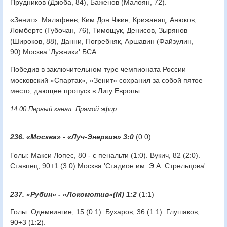
Прудников (Дзюба, 84), Баженов (Малоян, 72).
«Зенит»: Малафеев, Ким Дон Чжин, Крижанац, Анюков,
Ломбертс (Губочан, 76), Тимощук, Денисов, Зырянов
(Широков, 88), Данни, Погребняк, Аршавин (Файзулин,
90).Москва 'Лужники' БСА
Победив в заключительном туре чемпионата России
московский «Спартак», «Зенит» сохранил за собой пятое
место, дающее пропуск в Лигу Европы.
14:00 Первый канал. Прямой эфир.
236. «Москва» - «Луч-Энергия» 3:0
(0:0)
Голы: Макси Лопес, 80 - с пенальти (1:0). Вукич, 82 (2:0).
Ставпец, 90+1 (3:0).Москва 'Стадион им. Э.А. Стрельцова'
237. «Рубин» - «Локомотив»(М) 1:2
(1:1)
Голы: Одемвингие, 15 (0:1). Бухаров, 36 (1:1). Глушаков,
90+3 (1:2).