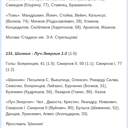
Самедов (Епуряну, 77), Ставпец, Бракамонте.
«Томь»: Мандрыкин, Йокич, Стойка, Вейич, Катынсус
(Волков, 74), Мичков (Радосавлевич, 28), Климов,
Концедалов, Скобляков (Харитонов, 58), Архипов, Мазнов.
Москва 'Стадион им. Э.А. Стрельцова'
131. Шинник - Луч-Энергия 1:2
(1:0)
Голы: Бояринцев, 41 (1:0). Смирнов II, 50 (1:1). Смирнов I, 77
(1:2).
«Шинник»: Песьяков С, Вьештица, Олексич, Рикарду Силва,
Семочко, Бояринцев, Лайзанс, Бурченко (Бочков, 31),
Бузникин (Кудряшов, 56), Лазаров (Гомис, 86), Хазов.
«Луч-Энергия»: Чех , Дакоста, Кристич, Леандру, Новкович,
Смирнов I, Смирнов II (Вуйович, 80), Булыга (Шевченко, 52),
Данцев, Лукачевич, Алвес (Асильдаров, 33).
Ярославль 'Шинник'