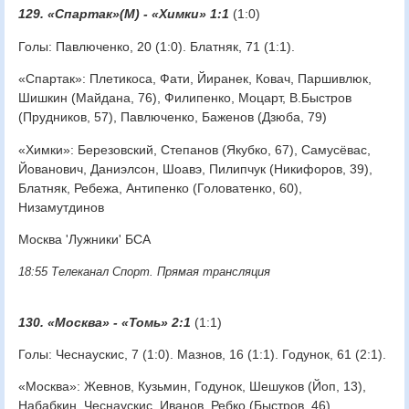
129. «Спартак»(М) - «Химки» 1:1
(1:0)
Голы: Павлюченко, 20 (1:0). Блатняк, 71 (1:1).
«Спартак»: Плетикоса, Фати, Йиранек, Ковач, Паршивлюк,
Шишкин (Майдана, 76), Филипенко, Моцарт, В.Быстров
(Прудников, 57), Павлюченко, Баженов (Дзюба, 79)
«Химки»: Березовский, Степанов (Якубко, 67), Самусёвас,
Йованович, Даниэлсон, Шоавэ, Пилипчук (Никифоров, 39),
Блатняк, Ребежа, Антипенко (Головатенко, 60),
Низамутдинов
Москва 'Лужники' БСА
18:55 Телеканал Спорт. Прямая трансляция
130. «Москва» - «Томь» 2:1
(1:1)
Голы: Чеснаускис, 7 (1:0). Мазнов, 16 (1:1). Годунок, 61 (2:1).
«Москва»: Жевнов, Кузьмин, Годунок, Шешуков (Йоп, 13),
Набабкин, Чеснаускис, Иванов, Ребко (Быстров, 46),