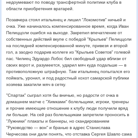
недоумевают по поводу трансфертной политики клуба в
области приобретения вратарей.
Позавчера стоял итальянец и лишил "Локомотив" ничьей и
очка. Уже начиналось компенсированное время, когда Иван
Пелиццоли ошибся на выходе. Закрепил впечатление от
собственных действий вкупе с победой "Крыльев" Пелиццоли
на последней компенсированной минуте, привезя и второй
гол, а заодно подарив коллеге из "Крыльев Советов" голевой
пас. Чилиец Эдуардо Лобос бил свободный удар вблизи от
своих ворот и, разумеется, ударил мяч куда подальше — в
противоположную штрафную. Там итальянец попытался его
поймать, уронил, и под радостный хохот самарской публики
хозяева закатили мяч в сетку.
"Спартак" сыграл хотя бы вничью, но радости от очка в
домашнем матче с "Химками" болельщики, игроки, тренеры
и прочие имеющие отношение к клубу люди получили вряд
ли больше. На сей раз болельщикам запретили проносить в
"Лужники" плакаты и баннеры, но скандированием
"Руководство — вон" и бранью в адрес Станислава
Черчесова они дали понять, что отставка Сергея Шавло сама