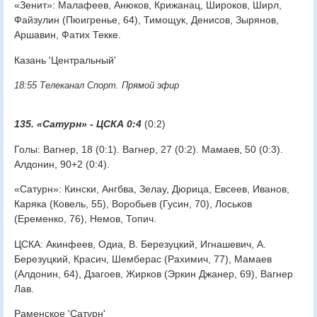
«Зенит»: Малафеев, Анюков, Крижанац, Широков, Ширл,
Файзулин (Пюигренье, 64), Тимощук, Денисов, Зырянов,
Аршавин, Фатих Текке.
Казань 'Центральный'
18:55 Телеканал Спорт. Прямой эфир
135. «Сатурн» - ЦСКА 0:4
(0:2)
Голы: Вагнер, 18 (0:1). Вагнер, 27 (0:2). Мамаев, 50 (0:3).
Алдонин, 90+2 (0:4).
«Сатурн»: Кински, Ангбва, Зелау, Дюрица, Евсеев, Иванов,
Каряка (Ковель, 55), Воробьев (Гусин, 70), Лоськов
(Еременко, 76), Немов, Топич.
ЦСКА: Акинфеев, Одиа, В. Березуцкий, Игнашевич, А.
Березуцкий, Красич, Шемберас (Рахимич, 77), Мамаев
(Алдонин, 64), Дзагоев, Жирков (Эркин Джанер, 69), Вагнер
Лав.
Раменское 'Сатурн'