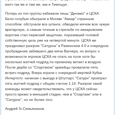
матч так же и там же, как и Тимощук.
Потерь из топ-группы избежали лишь "Динамо" и ЦСКА.
Бело-голубые обыграли в Москве "Амкар" странным
способом: обстучали все штанги, обводили мячом всю чужую
вратарскую, а самым точным в стрельбе по амкаровским
воротам стал пермский защитник, поразивший головой
собственную цель уже на четвертой минуте. ЦСКА же
праздновал разгром "Сатурна" в Раменском 4:0 и очередное
пробуждение забившего два мяча Вагнера, но вопрос о
возможности игроков ЦСКА не спать на поле хотя бы
несколько матчей подряд по-прежнему витает в воздухе.
После дерби со "Спартаком" армейцы провалили пять
встреч подряд. Вчера играли с очередной жертвой Кубка
Интертото: начиная с выезда в Штутгарт, "Сатурн" проиграл
пять матчей подряд с общим счетом 1:14. Разгром такой
команды может свидетельствовать, что у ЦСКА сейчас
просто кризис в меньшей стадии, чем в "Спартаке" или в
"Сатурне", но не более того.
Андрей Ъ-Семьянинов