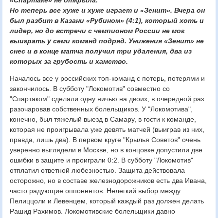
Но теперь все хуже и хуже играет и «Зенит». Вчера он
был разбит в Казани «Рубином» (4:1), который хоть и
лидер, но до встречи с чемпионом России не мог
выиграть у семи команд подряд. Унижения «Зенит» не
снес и в конце матча получил три удаления, два из
которых за грубость и хамство.
Началось все у российских топ-команд с потерь, потерями и
закончилось. В субботу "Локомотив" совместно со
"Спартаком" сделали одну ничью на двоих, в очередной раз
разочаровав собственных болельщиков. У "Локомотива",
конечно, был тяжелый выезд в Самару, в гости к команде,
которая не проигрывала уже девять матчей (выиграв из них,
правда, лишь два). В первом круге "Крылья Советов" очень
уверенно выглядели в Москве, но в концовке допустили две
ошибки в защите и проиграли 0:2. В субботу "Локомотив"
отплатил ответной любезностью. Защита действовала
осторожно, но в составе железнодорожников есть два Ивана,
часто радующие оппонентов. Нелегкий выбор между
Пелиццоли и Левенцем, который каждый раз должен делать
Рашид Рахимов. Локомотивские болельщики давно