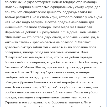
по себе их не удовлетворяет. Новый гендиректор команды
Валерий Карпин в интервью официальному сайту клуба дал
понять, что спартаковские ценности подразумевают не
только результат, но и стиль игры, которого сейчас у команды
нет, но его надо вернуть. Плохое предзнаменование для
нынешнего главного тренера. Позавчера же Станислав
Черчесов не добился и результата. 1:1 в домашнем матче с
"Химками" — это потеря двух очков, и больше ничего. Да, в
какой-то степени красно-белым не повезло. "Спартак"
довольно быстро забил гол и катал мяч по половине поля
соперника, иногда создавая опасные моменты. Вина
"Спартака" как команды в том, что он не добил гораздо
более слабого соперника, когда было можно. На 71-й минуте
"отличился" Малик Фатхи, принесший тур назад в равном
матче в Томске "Спартаку" два лишних очка, а теперь
отобравший их назад: турок с немецким паспортом стал
обводить Драгана Блатняка в своей штрафной и потерял
мяч. А заканчивал игру "Спартак" так убого и пассивно, что
особых шансов изменить счет 1:1 не имел. Столь же убого,
правда, выглядел в параллельном матче чемпионата
Украины и его соперник по отборочным матчам к Лиге