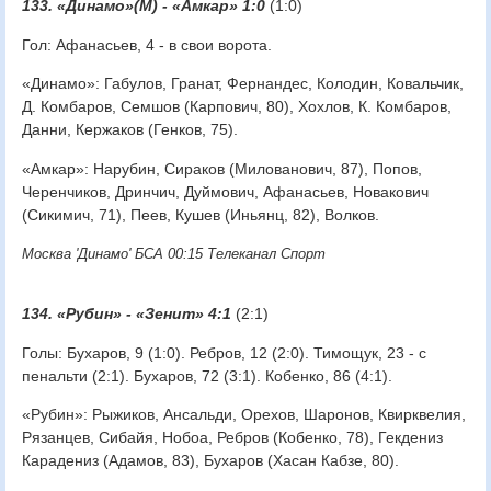
133. «Динамо»(М) - «Амкар» 1:0
(1:0)
Гол: Афанасьев, 4 - в свои ворота.
«Динамо»: Габулов, Гранат, Фернандес, Колодин, Ковальчик,
Д. Комбаров, Семшов (Карпович, 80), Хохлов, К. Комбаров,
Данни, Кержаков (Генков, 75).
«Амкар»: Нарубин, Сираков (Милованович, 87), Попов,
Черенчиков, Дринчич, Дуймович, Афанасьев, Новакович
(Сикимич, 71), Пеев, Кушев (Иньянц, 82), Волков.
Москва 'Динамо' БСА 00:15 Телеканал Спорт
134. «Рубин» - «Зенит» 4:1
(2:1)
Голы: Бухаров, 9 (1:0). Ребров, 12 (2:0). Тимощук, 23 - с
пенальти (2:1). Бухаров, 72 (3:1). Кобенко, 86 (4:1).
«Рубин»: Рыжиков, Ансальди, Орехов, Шаронов, Квирквелия,
Рязанцев, Сибайя, Нобоа, Ребров (Кобенко, 78), Гекдениз
Карадениз (Адамов, 83), Бухаров (Хасан Кабзе, 80).