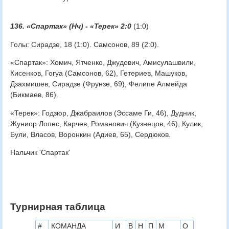
136. «Спартак» (Нч) - «Терек» 2:0
(1:0)
Голы: Сирадзе, 18 (1:0). Самсонов, 89 (2:0).
«Спартак»: Хомич, Ятченко, Джудович, Амисулашвили,
Кисенков, Гогуа (Самсонов, 62), Гетериев, Машуков,
Дзахмишев, Сирадзе (Фрунзе, 69), Фелипе Алмейда
(Бикмаев, 86).
«Терек»: Годзюр, Джабраилов (Эссаме Ги, 46), Дудник,
Жуниор Лопес, Карчев, Романович (Кузнецов, 46), Кулик,
Були, Власов, Воронкин (Адиев, 65), Сердюков.
Нальчик 'Спартак'
Турнирная таблица
#
КОМАНДА
И
В
Н
П
М
О