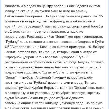
Виноватым в бедах по центру обороны Дик Адвокат считал
Ивицу Крижанаца, выпустив вместо него на замену
Себастьена Пюигренье. Но Бухарову было все равно. На 72-
й минуте он выпрыгнул выше француза и забил головой
третий гол, переведший матч из разряда спортивной борьбы
в область кэтча — результат известен, а насилие
присутствует. Рассыпающийся "Зенит" мог противопоставить
"Рубину" лишь хамство и везение, спасшее обладателя Кубка
UEFA от поражения в Казани со счетом примерно 1:6. Вскоре
"Зенит" остался без Пюигренье, который сбил в метре от
штрафной удиравшего к воротам Бухарова. "Рубин"
растранжирил несколько моментов, но когда Андрей Кобенко
оставил в дураках Александра Анюкова и от угла штрафной
подсек мяч в дальнюю "девятку", счет стал крупным, а
"Зенит" — грубым. Анатолий Тимощук выместил злобу,
прыгнув в игрока "Рубина" двумя ногами вперед. Тут уже
замахал руками Курбан Бердыев, капитан "Зенита" поплелся
в раздевалку, а не успевший даже убрать красную карточку
судья Максим Лаюшкин увидел от Дика Адвоката
запоминающийся жест. Голландец рубанул ладонью по руке
в районе локтя, выставил вверх средний палец — и закончил