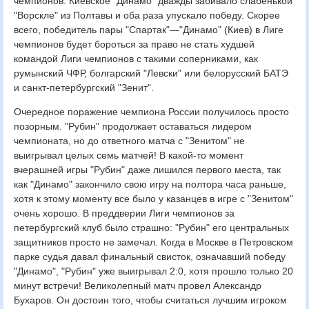
чемпионов. Киевское "Динамо" дважды забивало слабенькой
"Ворскле" из Полтавы и оба раза упускало победу. Скорее
всего, победитель пары "Спартак"—"Динамо" (Киев) в Лиге
чемпионов будет бороться за право не стать худшей
командой Лиги чемпионов с такими соперниками, как
румынский ЧФР, болгарский "Левски" или белорусский БАТЭ
и санкт-петербургский "Зенит".
Очередное поражение чемпиона России получилось просто
позорным. "Рубин" продолжает оставаться лидером
чемпионата, но до ответного матча с "Зенитом" не
выигрывал целых семь матчей! В какой-то момент
вчерашней игры "Рубин" даже лишился первого места, так
как "Динамо" закончило свою игру на полтора часа раньше,
хотя к этому моменту все было у казанцев в игре с "Зенитом"
очень хорошо. В преддверии Лиги чемпионов за
петербургский клуб было страшно: "Рубин" его центральных
защитников просто не замечал. Когда в Москве в Петровском
парке судья давал финальный свисток, означавший победу
"Динамо", "Рубин" уже выигрывал 2:0, хотя прошло только 20
минут встречи! Великолепный матч провел Александр
Бухаров. Он достоин того, чтобы считаться лучшим игроком