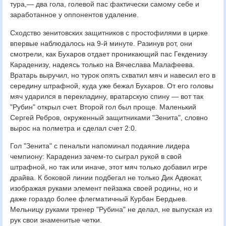
тура,— два гола, голевой пас фактически самому себе и
заработанное у оппонентов удаление.
Сходство зенитовских защитников с простофилями в цирке
впервые наблюдалось на 9-й минуте. Разинув рот, они
смотрели, как Бухаров отдает проникающий пас Гекденизу
Караденизу, надеясь только на Вячеслава Малафеева.
Вратарь выручил, но турок опять схватил мяч и навесил его в
середину штрафной, куда уже бежал Бухаров. От его головы
мяч ударился в перекладину, вратарскую спину — вот так
"Рубин" открыл счет. Второй гол был проще. Маленький
Сергей Ребров, окруженный защитниками "Зенита", словно
вырос на полметра и сделал счет 2:0.
Гол "Зенита" с пенальти напоминал подаяние лидера
чемпиону: Карадениз зачем-то сыграл рукой в свой
штрафной, но так или иначе, этот мяч только добавил игре
драйва. К боковой линии подбегал не только Дик Адвокат,
изображая руками элемент пейзажа своей родины, но и
даже гораздо более флегматичный Курбан Бердыев.
Мельницу руками тренер "Рубина" не делал, не выпуская из
рук свои знаменитые четки.