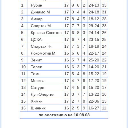
1
Рубин
17
9
6
2
24-13
33
2
Динамо М
17
9
4
4
24-18
31
3
Амкар
17
8
4
5
18-12
28
4
Спартак М
17
7
7
3
29-24
28
5
Крылья Советов
17
6
8
3
24-14
26
6
ЦСКА
17
6
7
4
23-15
25
7
Спартак Нч
17
7
3
7
18-19
24
8
Локомотив М
16
6
6
4
22-17
24
9
Зенит
16
5
7
4
25-20
22
10
Терек
16
6
3
7
14-20
21
11
Томь
17
5
4
8
15-22
19
12
Москва
17
4
7
6
17-20
19
13
Сатурн
17
4
5
8
15-20
17
14
Луч-Энергия
17
3
7
7
13-22
16
15
Химки
17
2
7
8
22-36
13
16
Шинник
16
2
5
9
16-27
11
по состоянию на 10.08.08