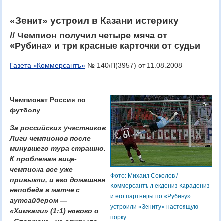
«Зенит» устроил в Казани истерику
// Чемпион получил четыре мяча от
«Рубина» и три красные карточки от судьи
Газета «Коммерсантъ»
№ 140/П(3957) от 11.08.2008
Чемпионат России по
футболу
За российских участников
Лиги чемпионов после
минувшего тура страшно.
К проблемам вице-
чемпиона все уже
Фото: Михаил Соколов /
привыкли, и его домашняя
Коммерсантъ /Гекдениз Карадениз
непобеда в матче с
и его партнеры по «Рубину»
аутсайдером —
устроили «Зениту» настоящую
«Химками» (1:1) нового о
порку
«Спартаке» не открыла.