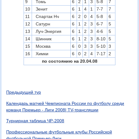
9
Томь
6
2
1
3
5-8
7
10
Зенит
6
1
4
1
7-7
7
11
Спартак Нч
6
2
0
4
5-8
6
12
Сатурн
6
1
2
3
6-7
5
13
Луч-Энергия
6
1
2
3
4-6
5
14
Шинник
6
1
2
3
8-10
5
15
Москва
6
0
3
3
5-10
3
16
Химки
6
0
2
4
7-17
2
по состоянию на 20.04.08
Предыдущий тур
Календарь матчей Чемпионата России по футболу среди
команд Премьер - Лиги 2008| TV-трансляции
Турнирная таблица ЧР-2008
Профессиональные футбольные клубы Российской
футбольной Премьер-Лиги