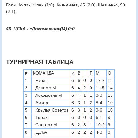
Голы: Кулик, 4 пен.(1:0). Кузьмичев, 45 (2:0). Шевченко, 90
(2:1).
48. ЦСКА - «Локомотив»(М) 0:0
ТУРНИРНАЯ ТАБЛИЦА
#
КОМАНДА
И
В
Н
П
М
О
1
Рубин
6
6
0
0
12-2
18
2
Динамо М
6
4
2
0
11-5
14
3
Локомотив М
6
4
1
1
8-3
13
4
Амкар
6
3
1
2
8-4
10
5
Крылья Советов
6
3
1
2
9-6
10
6
Терек
6
3
0
3
6-1
9
7
Спартак М
6
2
3
1
10-9
9
8
ЦСКА
6
2
2
2
4-3
8