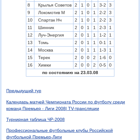
8
Крылья Советов
2
1
0
1
3-2
3
9
Локомотив М
2
1
0
1
2-2
3
10
Спартак Нч
2
1
0
1
2-2
3
11
Шинник
2
0
1
1
2-3
1
12
Луч-Энергия
2
0
1
1
1-2
1
13
Томь
2
0
1
1
0-1
1
14
Москва
2
0
1
1
1-3
1
15
Терек
2
0
0
2
1-6
0
16
Химки
2
0
0
2
0-5
0
по состоянию на 23.03.08
Предыдущий тур
Календарь матчей Чемпионата России по футболу среди
команд Премьер - Лиги 2008| TV-трансляции
Турнирная таблица ЧР-2008
Профессиональные футбольные клубы Российской
футбольной Премьер-Лиги