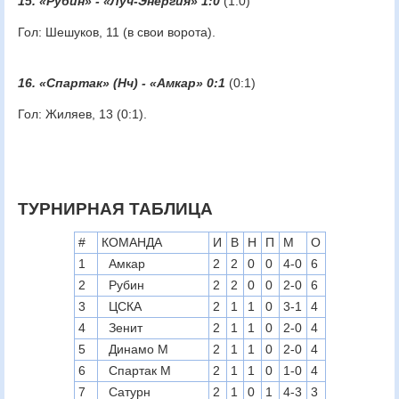
15. «Рубин» - «Луч-Энергия» 1:0
(1:0)
Гол: Шешуков, 11 (в свои ворота).
16. «Спартак» (Нч) - «Амкар» 0:1
(0:1)
Гол: Жиляев, 13 (0:1).
ТУРНИРНАЯ ТАБЛИЦА
#
КОМАНДА
И
В
Н
П
М
О
1
Амкар
2
2
0
0
4-0
6
2
Рубин
2
2
0
0
2-0
6
3
ЦСКА
2
1
1
0
3-1
4
4
Зенит
2
1
1
0
2-0
4
5
Динамо М
2
1
1
0
2-0
4
6
Спартак М
2
1
1
0
1-0
4
7
Сатурн
2
1
0
1
4-3
3