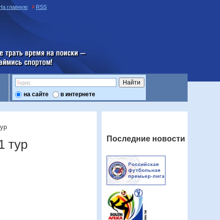
На главную
RSS
е трать время на поиски —
аймись спортом
на сайте
в интернете
тур
Последние новости
1 тур