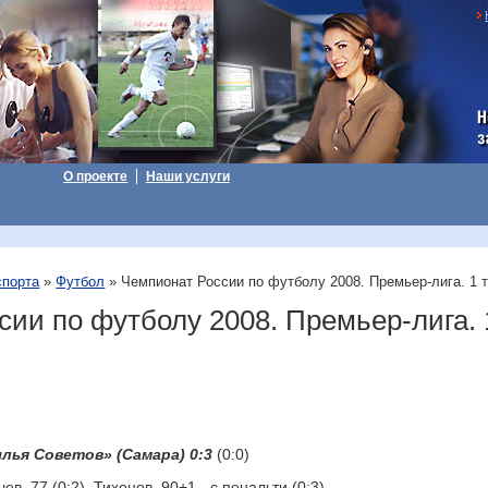
Н
з
О проекте
Наши услуги
спорта
»
Футбол
» Чемпионат России по футболу 2008. Премьер-лига. 1 
ии по футболу 2008. Премьер-лига. 
.
ылья Советов» (Самара) 0:3
(0:0)
ев, 77 (0:2). Тихонов, 90+1 - с пенальти (0:3).