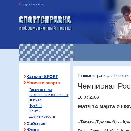
English version
Информационный портал
«Спортсправка»
Главная страница
»
Новости 
Каталог SPORT
Новости спорта
Чемпионат Росс
Горячая тема
Велоспорт и автоспорт
16.03.2008
Фитнес
Матч 14 марта 2008г
Футбол
Хоккей
Другие новости
«Терек» (Грозный) - «Кр
События
Юмор
Голы: Савин, 48 (0:1). Калач