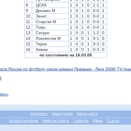
8
ЦСКА
1
0
1
0
1-1
1
9
Динамо М
1
0
1
0
0-0
1
10
Зенит
1
0
1
0
0-0
1
11
Спартак М
1
0
1
0
0-0
1
12
Томь
1
0
1
0
0-0
1
13
Сатурн
1
0
0
1
1-2
0
14
Локомотив М
1
0
0
1
0-1
0
15
Терек
1
0
0
1
0-3
0
16
Химки
1
0
0
1
0-3
0
по состоянию на 16.03.08
ата России по футболу среди команд Премьер - Лиги 2008| TV-тр
8
тбол»
О проекте
Наши услуги
Карта сайта
Каталог ресурсов
Новости спорта
События
Юмор
Статьи