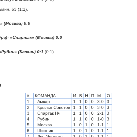
ьмин, 63 (1:1).
» (Москва) 0:0
г)- «Спартак» (Москва) 0:0
«Рубин» (Казань) 0:1
(0:1)
а
#
КОМАНДА
И
В
Н
П
М
О
1
Амкар
1
1
0
0
3-0
3
2
Крылья Советов
1
1
0
0
3-0
3
3
Спартак Нч
1
1
0
0
2-1
3
4
Рубин
1
1
0
0
1-0
3
5
Москва
1
0
1
0
1-1
1
6
Шинник
1
0
1
0
1-1
1
7
Луч-Энергия
1
0
1
0
1-1
1