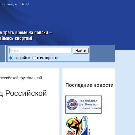
На главную
RSS
е трать время на поиски —
аймись спортом
на сайте
в интернете
Российской футбольной
Последние новости
д Российской