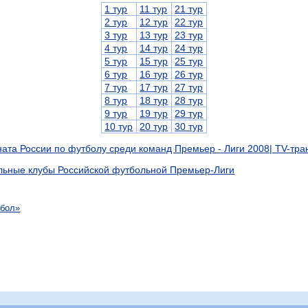
1 тур
11 тур
21 тур
2 тур
12 тур
22 тур
3 тур
13 тур
23 тур
4 тур
14 тур
24 тур
5 тур
15 тур
25 тур
6 тур
16 тур
26 тур
7 тур
17 тур
27 тур
8 тур
18 тур
28 тур
9 тур
19 тур
29 тур
10 тур
20 тур
30 тур
ата России по футболу среди команд Премьер - Лиги 2008| TV-тр
ьные клубы Российской футбольной Премьер-Лиги
тбол»