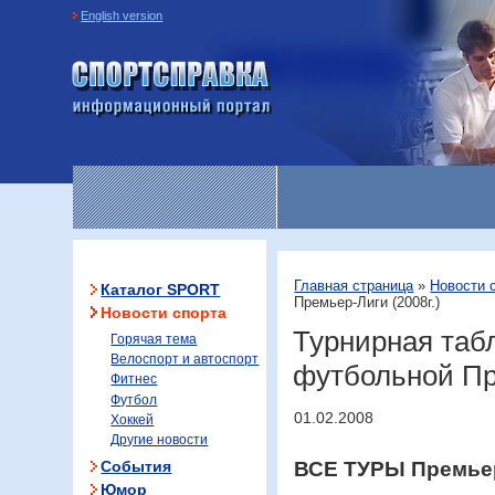
English version
Информационный портал
«Спортсправка»
Главная страница
»
Новости 
Каталог SPORT
Премьер-Лиги (2008г.)
Новости спорта
Турнирная таб
Горячая тема
Велоспорт и автоспорт
футбольной Пр
Фитнес
Футбол
01.02.2008
Хоккей
Другие новости
События
ВСЕ ТУРЫ Премьер
Юмор