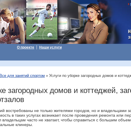
Н
з
О проекте
Наши услуги
Все для занятий спортом
» Услуги по уборке загородных домов и котте
ке загородных домов и коттеджей, за
тзалов
ий востребованы не только жителями городов, но и владельцами з
мость в таких услугах возникает после проведения ремонта или пе
л владельцам часто не хватает, чтобы справиться с большим объе
альные клинеры.