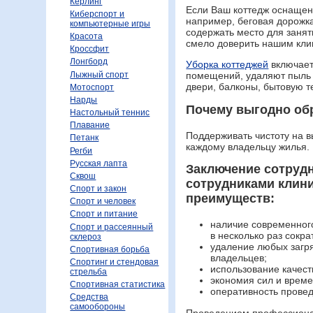
Керлинг
Если Ваш коттедж оснащен
Киберспорт и
например, беговая дорожка
компьютерные игры
содержать место для занят
Красота
смело доверить нашим кли
Кроссфит
Лонгборд
Уборка коттеджей
включает
Лыжный спорт
помещений, удаляют пыль и
двери, балконы, бытовую те
Мотоспорт
Нарды
Почему выгодно об
Настольный теннис
Плавание
Поддерживать чистоту на 
Петанк
каждому владельцу жилья.
Регби
Русская лапта
Заключение сотруд
Сквош
сотрудниками клин
Спорт и закон
преимуществ:
Спорт и человек
Спорт и питание
наличие современног
Спорт и рассеянный
в несколько раз сокра
склероз
удаление любых загря
Спортивная борьба
владельцев;
Спортинг и стендовая
использование качес
стрельба
экономия сил и врем
Спортивная статистика
оперативность прове
Средства
самообороны
Проведением профессиона