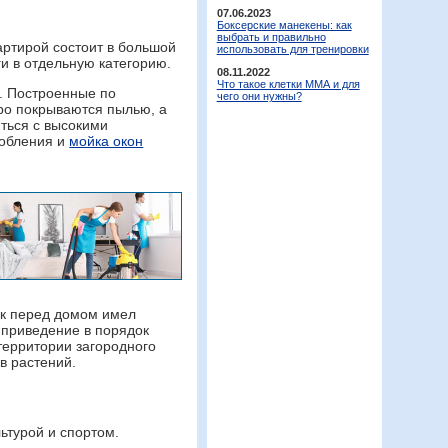
07.06.2023
Боксерские манекены: как
выбрать и правильно
артирой состоит в большой
использовать для тренировки
и в отдельную категорию.
08.11.2022
Что такое клетки ММА и для
и. Построенные по
чего они нужны?
ро покрываются пылью, а
ться с высокими
собления и
мойка окон
ток перед домом имел
 приведение в порядок
 территории загородного
ив растений.
ьтурой и спортом.