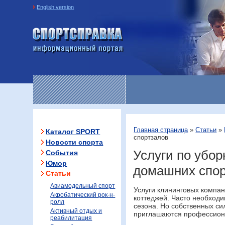
English version
Информационный портал
«Спортсправка»
Главная страница
»
Статьи
»
Каталог SPORT
спортзалов
Новости спорта
Услуги по убор
События
Юмор
домашних спор
Статьи
Авиамодельный спорт
Услуги клининговых компан
Акробатический рок-н-
коттеджей. Часто необходи
ролл
сезона. Но собственных си
Активный отдых и
приглашаются профессион
реабилитация