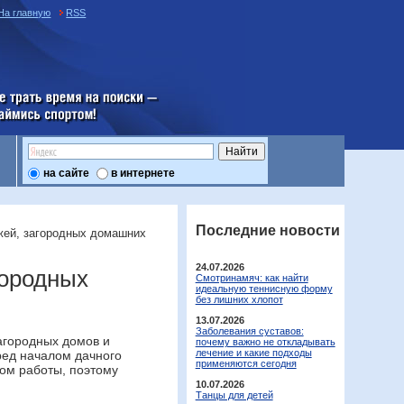
На главную
RSS
е трать время на поиски —
аймись спортом
на сайте
в интернете
Последние новости
джей, загородных домашних
24.07.2026
городных
Смотринамяч: как найти
идеальную теннисную форму
без лишних хлопот
13.07.2026
Заболевания суставов:
агородных домов и
почему важно не откладывать
лечение и какие подходы
ред началом дачного
применяются сегодня
мом работы, поэтому
10.07.2026
Танцы для детей