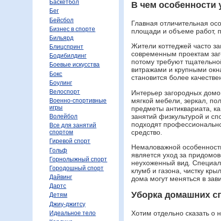
Баскетбол
В чем особенности 
Бег
Бейсбол
Главная отличительная осо
Бизнес в спорте
площади и объеме работ, п
Бильярд
Жители коттеджей часто за
Блицспринт
современным проектам заг
Бодибилдинг
потому требуют тщательной
Боевые искусства
витражами и крупными ок
Бокс
становится более качестве
Боулинг
Велоспорт
Интерьер загородных домов
мягкой мебели, зеркал, по
Военно-спортивные
игры
предметы антиквариата, к
занятий физкультурой и сп
Волейбол
подходят профессиональн
Все для занятий
средство.
спортом
Гиревой спорт
Немаловажной особенност
Гольф
является уход за придомов
Горнолыжный спорт
неухоженный вид. Специали
Городошный спорт
клумб и газона, чистку кры
Дайвинг
дома могут меняться в зави
Дартс
Уборка домашних с
Детям
Джиу-джитсу
Хотим отдельно сказать о 
Идеальное тело