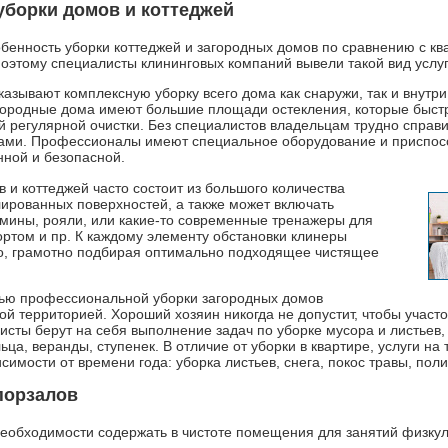
уборки домов и коттеджей
бенность уборки коттеджей и загородных домов по сравнению с кв
оэтому специалисты клининговых компаний вывели такой вид услуг
казывают комплексную уборку всего дома как снаружи, так и внутр
ородные дома имеют большие площади остекления, которые быст
 регулярной очистки. Без специалистов владельцам трудно справи
нами. Профессионалы имеют специальное оборудование и приспо
нной и безопасной.
 и коттеджей часто состоит из большого количества
лированных поверхностей, а также может включать
амины, рояли, или какие-то современные тренажеры для
ортом и пр. К каждому элементу обстановки клинеры
о, грамотно подбирая оптимально подходящее чистящее
ью профессиональной уборки загородных домов
ой территорией. Хороший хозяин никогда не допустит, чтобы учас
сты берут на себя выполнение задач по уборке мусора и листьев,
льца, веранды, ступенек. В отличие от уборки в квартире, услуги на
симости от времени года: уборка листьев, снега, покос травы, пол
порзалов
необходимости содержать в чистоте помещения для занятий физкул