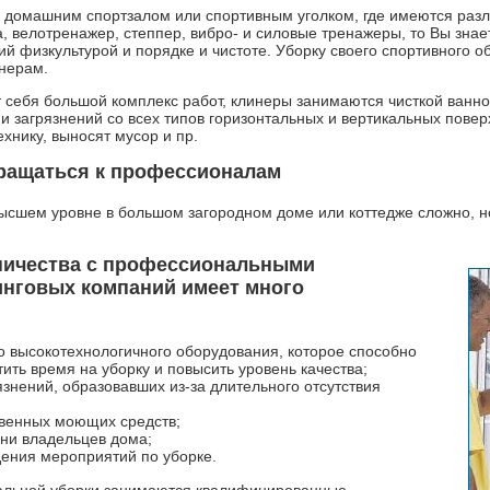
 домашним спортзалом или спортивным уголком, где имеются раз
, велотренажер, степпер, вибро- и силовые тренажеры, то Вы зна
ий физкультурой и порядке и чистоте. Уборку своего спортивного 
нерам.
 себя большой комплекс работ, клинеры занимаются чисткой ванно
 загрязнений со всех типов горизонтальных и вертикальных повер
хнику, выносят мусор и пр.
ращаться к профессионалам
высшем уровне в большом загородном доме или коттедже сложно, н
ничества с профессиональными
инговых компаний имеет много
о высокотехнологичного оборудования, которое способно
тить время на уборку и повысить уровень качества;
знений, образовавших из-за длительного отсутствия
твенных моющих средств;
ени владельцев дома;
дения мероприятий по уборке.
льной уборки занимаются квалифицированные