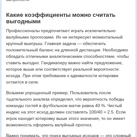
Какие коэффициенты можно считать
выгодными
Профессионалы предпочитают играть исключительно
валуйными прогнозами. Их не интересует моментальный
крупный выигрыш. Главная задача — обеспечить
положительный баланс на длинной дистанции. Необходимо
обладать отличными аналитическими способностями, чтобы
ставить выгодно. Гандикаперу важно найти предложение,
которое выше или соответствует реальной вероятности
исхода. При этом требование к адекватности котировки
остается в силе.
Возьмем упрощенный пример. Пользователь после
тщательного анализа определил, что вероятность победы
команды гостей в футбольном матче равна 40 %. Чистый
индекс на этот исход должен составлять 100/40 = 2.5. Если
игрок находит котировку выше этого значения, то он имеет
возможность оформить валуйный прогноз.
Важно понимать, что поиск выгодных исходов — это сложный