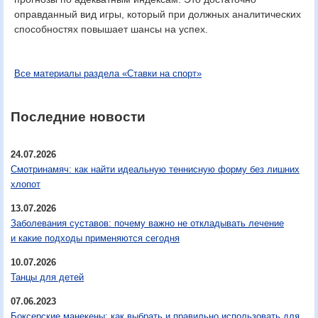
оправданный вид игры, который при должных аналитических
способностях повышает шансы на успех.
Все материалы раздела «Ставки на спорт»
Последние новости
24.07.2026
Смотринамяч: как найти идеальную теннисную форму без лишних
хлопот
13.07.2026
Заболевания суставов: почему важно не откладывать лечение
и какие подходы применяются сегодня
10.07.2026
Танцы для детей
07.06.2023
Боксерские манекены: как выбрать и правильно использовать для