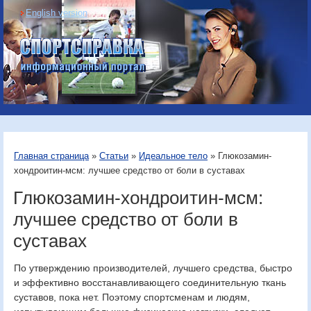
English version
Информационный
портал «Спортсправка»
Главная страница
»
Статьи
»
Идеальное тело
» Глюкозамин-
хондроитин-мсм: лучшее средство от боли в суставах
Глюкозамин-хондроитин-мсм:
лучшее средство от боли в
суставах
По утверждению производителей, лучшего средства, быстро
и эффективно восстанавливающего соединительную ткань
суставов, пока нет. Поэтому спортсменам и людям,