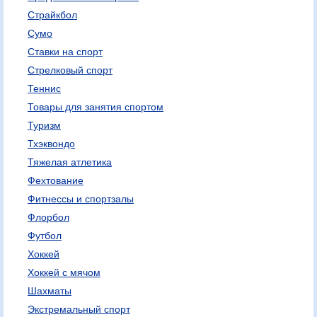
Страйкбол
Сумо
Ставки на спорт
Стрелковый спорт
Теннис
Товары для занятия спортом
Туризм
Тхэквондо
Тяжелая атлетика
Фехтование
Фитнессы и спортзалы
Флорбол
Футбол
Хоккей
Хоккей с мячом
Шахматы
Экстремальный спорт